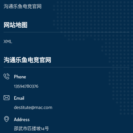
沟通乐鱼电竞官网
网站地图
XML
沟通乐鱼电竞官网
Phone
13594780376
Email
destitute@mac.com
Address
邵武市匹搂坡14号