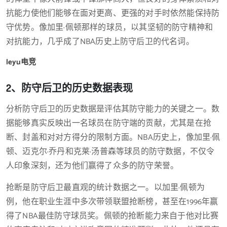
抗能力使他们能够在面对更高、更强的对手时依然能保持防
守优势。像加里·佩顿那样的球员，以其坚韧的防守精神和
对抗能力，几乎成了NBA历史上防守后卫的代名词。
leyu电竞
2、防守后卫的历史数据表现
分析防守后卫的历史数据是评估其防守能力的关键之一。数
据能够真实反映出一名球员在防守端的贡献，尤其是在抢
断、封盖和对对方得分的限制方面。NBA历史上，像加里·佩
顿、迈克尔·乔丹和克莱·汤普森等球员的防守数据，不仅令
人印象深刻，还为他们赢得了众多的防守荣誉。
抢断是防守后卫最直观的统计数据之一。以加里·佩顿为
例，他在职业生涯中多次带领联盟抢断榜，甚至在1996年赢
得了NBA最佳防守球员奖。佩顿的抢断能力来自于他对比赛