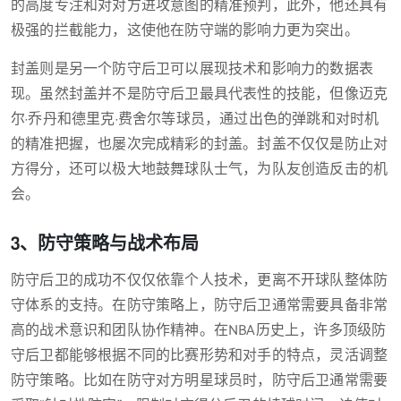
的高度专注和对对方进攻意图的精准预判，此外，他还具有
极强的拦截能力，这使他在防守端的影响力更为突出。
封盖则是另一个防守后卫可以展现技术和影响力的数据表
现。虽然封盖并不是防守后卫最具代表性的技能，但像迈克
尔·乔丹和德里克·费舍尔等球员，通过出色的弹跳和对时机
的精准把握，也屡次完成精彩的封盖。封盖不仅仅是防止对
方得分，还可以极大地鼓舞球队士气，为队友创造反击的机
会。
3、防守策略与战术布局
防守后卫的成功不仅仅依靠个人技术，更离不开球队整体防
守体系的支持。在防守策略上，防守后卫通常需要具备非常
高的战术意识和团队协作精神。在NBA历史上，许多顶级防
守后卫都能够根据不同的比赛形势和对手的特点，灵活调整
防守策略。比如在防守对方明星球员时，防守后卫通常需要