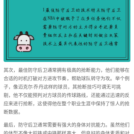
其次，最佳防守后卫通常拥有极高的抢断能力，他们能够在
合适的时机打破对方进攻节奏，帮助球队转守为攻。举个例
子，像迈克尔·乔丹这样的球员，其抢断技巧可谓无可挑
剔，他不仅能预判对方球员的传球路线，还能通过迅速的反
应来进行抢断，这使得他在整个职业生涯中保持了惊人的抢
断数据。
最后，防守后卫通常需要有强大的身体对抗能力。虽然他们
的体型不像大前锋或中锋那样高大，但良好的身体素质和对