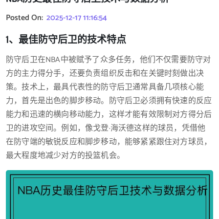
Posted On:
2025-12-17 11:16:54
1、最佳防守后卫的技术特点
防守后卫在NBA中被赋予了众多任务，他们不仅需要防守对
方的主力得分手，还要负责组织反击和在关键时刻做出决
策。技术上，最具代表性的防守后卫通常具备几项核心能
力，首先是出色的脚步移动。防守后卫必须拥有快速的反应
能力和迅速的横向移动能力，这样才能有效限制对方得分后
卫的进攻空间。例如，像戈登·海沃德这样的球员，凭借他
在防守端的敏锐反应和脚步移动，能够紧紧跟住对方球员，
最大程度地减少对方的投篮机会。