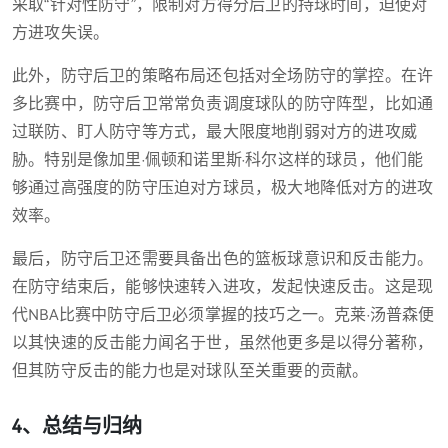
采取“针对性防守”，限制对方得分后卫的持球时间，迫使对
方进攻失误。
此外，防守后卫的策略布局还包括对全场防守的掌控。在许
多比赛中，防守后卫常常负责调度球队的防守阵型，比如通
过联防、盯人防守等方式，最大限度地削弱对方的进攻威
胁。特别是像加里·佩顿和诺里斯·科尔这样的球员，他们能
够通过高强度的防守压迫对方球员，极大地降低对方的进攻
效率。
最后，防守后卫还需要具备出色的篮板球意识和反击能力。
在防守结束后，能够快速转入进攻，发起快速反击。这是现
代NBA比赛中防守后卫必须掌握的技巧之一。克莱·汤普森便
以其快速的反击能力闻名于世，虽然他更多是以得分著称，
但其防守反击的能力也是对球队至关重要的贡献。
4、总结与归纳