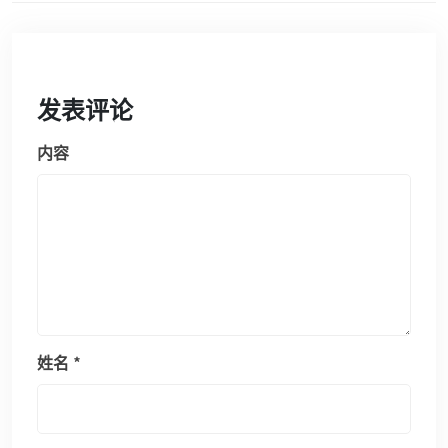
发表评论
内容
姓名
*