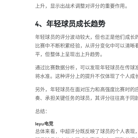
上升，显示出战术调整对评分的重要作用。
4、年轻球员成长趋势
年轻球员的评分波动较大，但也正是他们成长
比赛中不断积累经验，从评分变化中可以清晰
平，但整体上呈现出上升趋势。
通过比赛数据分析，可以发现年轻球员在传球
将水准。这种评分上的提升不仅体现了个人成
另外，年轻球员在面对压力和高强度比赛时的
奏、承担关键任务的球员，其评分往往高于同
总结：
leyu电竞
总体来看，中超评分既反映了球员的个人表现