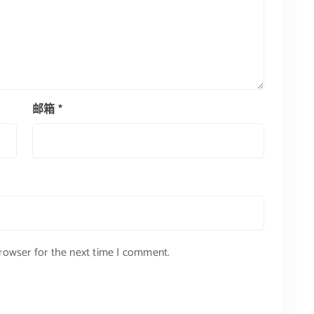
邮箱
*
browser for the next time I comment.