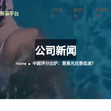
公司首
解读乐
经典案
页
鱼
例
公司新闻
Home
中超评分出炉：是高光还是低迷？