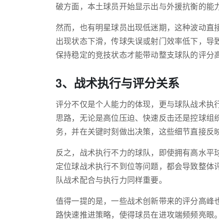
破方面，本土球员开始显示出与外援抗衡的能
然而，也有明星球员出现低迷期，这种波动直
出现状态下滑，传球失误或射门效率低下，导
保持稳定的竞技状态才能带动整支球队的评分
3、战术执行与评分关系
评分不仅是个人能力的体现，更与球队战术执
思路，无论是高位压迫、快速反击还是控球组
务，并在关键时刻做出决策，这些细节直接反
反之，战术执行不力的球队，即使拥有高水平
定位球战术执行不到位等问题，都会导致整体
队战术配合与执行力同样重要。
值得一提的是，一些战术创新带来的评分高峰
路快速推进策略，使得球员在进攻端频频亮眼