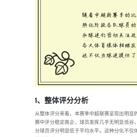
1、整体评分分析
从整体评分来看，本赛季中超联赛呈现出明显
赛中评分稳定高企，球员发挥几乎无明显低谷
分球员评分明显低于平均水平。这种分化不仅