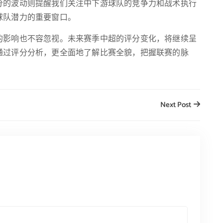
分的波动则提醒我们关注中下游球队的竞争力和战术执行
球队潜力的重要窗口。
的影响也不容忽视。未来赛季中超的评分变化，将继续呈
通过评分分析，更全面地了解比赛全貌，把握联赛的脉
Next Post