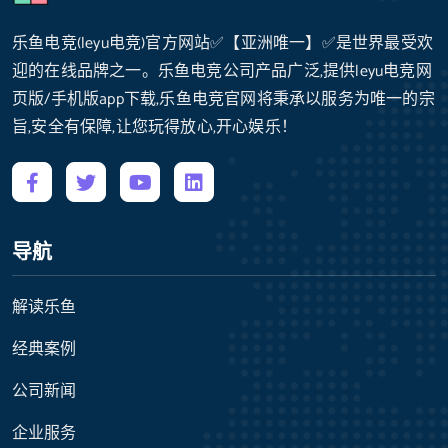
乐鱼电竞(leyu电竞)官方网站✅【亚洲唯一】✅是世界最受欢
迎的在线品牌之一。乐鱼电竞公司产品广泛,提供leyu电竞网
页版/手机版app下载,乐鱼电竞官网将秉承以服务为唯一的宗
旨,安全有保障,让您玩得放心,开心娱乐！
导航
解读乐鱼
经典案例
公司新闻
企业服务