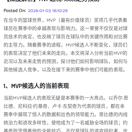
Posted On:
2026-01-03 16:10:29
在当今的篮球世界，MVP（最有价值球员）奖项几乎代表着
球员在赛季中的卓越表现与影响力。这一荣誉不仅仅是对球
员技术的肯定，也反映了球员在球队中的关键作用和对比赛
的主导力。随着赛季的进程，MVP候选人不断变化，球员们
的表现决定了他们未来的走向。本文将深入分析当前MVP的
近况以及未来走势的预测，探讨他们如何影响球队，如何与
其他候选人竞争，以及在接下来的赛季中他们可能的表现。
1、MVP候选人的当前表现
当前MVP候选人的表现无疑是本赛季的一大亮点。以乔尔·恩
比德、尼科拉·约基奇、卢卡·东契奇为代表的球员，都在本
赛季中展现了惊人的数据和出色的领导能力。恩比德的内线
统治力和进攻多样性，使他成为了一名威胁全场的球员；约
基奇则凭借着他的全能技巧，不仅是球队的进攻组织者，也