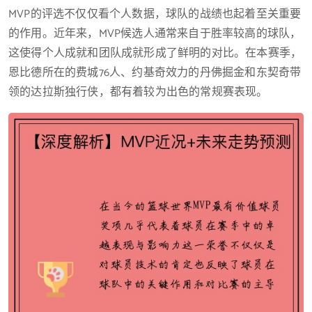
MVP的评选不仅仅看个人数据，球队的战绩也起着至关重要
的作用。近年来，MVP候选人通常来自于胜率较高的球队，
这使得个人成就和团队成就形成了鲜明的对比。在本赛季，
恩比德所在的费城76人、约基奇效力的丹佛掘金和东契奇带
领的达拉斯独行侠，都有着较为出色的常规赛表现。