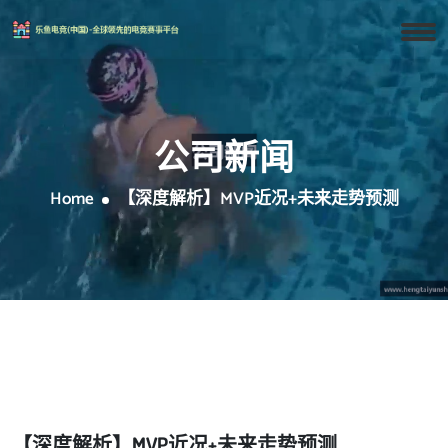
公司新闻
Home
【深度解析】MVP近况+未来走势预测
【深度解析】MVP近况+未来走势预测