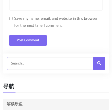
Save my name, email, and website in this browser
for the next time I comment.
导航
解读乐鱼