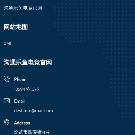
沟通乐鱼电竞官网
网站地图
XML
沟通乐鱼电竞官网
Phone
13594780376
Email
destitute@mac.com
Address
邵武市匹搂坡14号