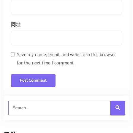
网址
Save my name, email, and website in this browser
for the next time I comment.