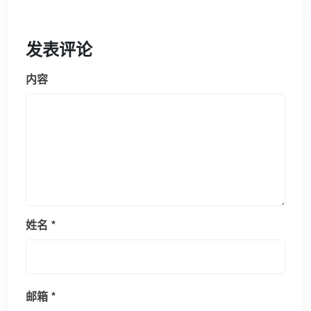
发表评论
内容
姓名
*
邮箱
*