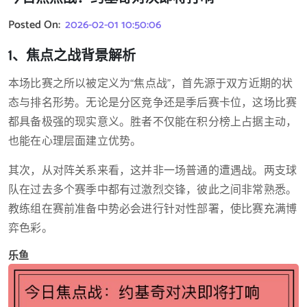
Posted On:
2026-02-01 10:50:06
1、焦点之战背景解析
本场比赛之所以被定义为“焦点战”，首先源于双方近期的状
态与排名形势。无论是分区竞争还是季后赛卡位，这场比赛
都具备极强的现实意义。胜者不仅能在积分榜上占据主动，
也能在心理层面建立优势。
其次，从对阵关系来看，这并非一场普通的遭遇战。两支球
队在过去多个赛季中都有过激烈交锋，彼此之间非常熟悉。
教练组在赛前准备中势必会进行针对性部署，使比赛充满博
弈色彩。
乐鱼