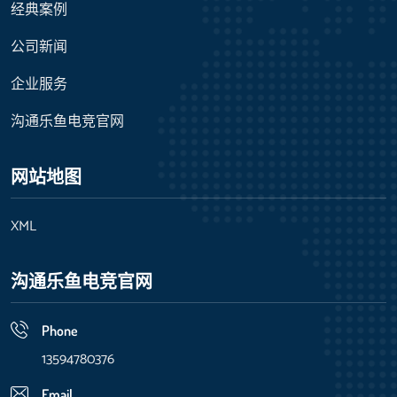
经典案例
公司新闻
企业服务
沟通乐鱼电竞官网
网站地图
XML
沟通乐鱼电竞官网
Phone
13594780376
Email