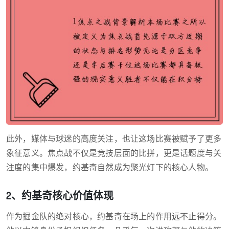
此外，媒体与球迷的高度关注，也让这场比赛被赋予了更多
象征意义。焦点战不仅是竞技层面的比拼，更是话题度与关
注度的集中爆发，约基奇自然成为聚光灯下的核心人物。
2、约基奇核心价值体现
作为掘金队的绝对核心，约基奇在场上的作用远不止得分。