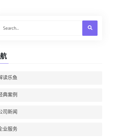
航
解读乐鱼
经典案例
公司新闻
企业服务