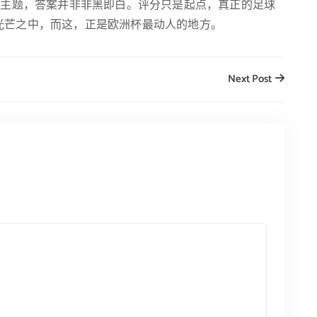
一主题，答案并非非黑即白。评分只是起点，真正的足球
光芒之中，而这，正是欧洲杯最动人的地方。
Next Post