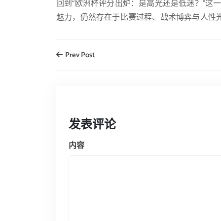
回到“欧洲杯评分出炉：是高光还是低迷？”这
魅力，仍然存在于比赛过程、战术博弈与人性
Prev Post
发表评论
内容