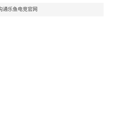
沟通乐鱼电竞官网