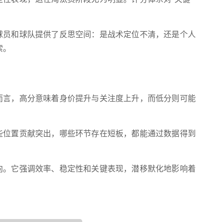
球员和球队提供了反思空间：是战术定位不清，还是个人
索。
而言，高分意味着身价提升与关注度上升，而低分则可能
些位置贡献突出，哪些环节存在短板，都能通过数据得到
向。它强调效率、稳定性和关键表现，潜移默化地影响着