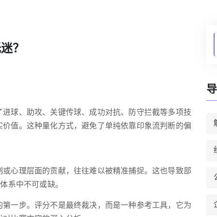
低迷？
导
了进球、助攻、关键传球、成功对抗、防守拦截等多项技
实价值。这种量化方式，避免了单纯依靠印象流判断的偏
制或心理层面的贡献，往往难以被精准捕捉。这也导致部
练体系中不可或缺。
的第一步。评分不是最终裁决，而是一种参考工具，它为