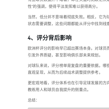
性”的强调，使得平淡发挥难以获得高分。
当然，低分并不意味着彻底失败。相反，它为
状态需要调整，这些问题都能从评分中找到线
4、评分背后影响
欧洲杯评分的影响早已超出赛场本身。对球员
引发外界质疑，甚至影响俱乐部未来规划。
对球队来说，评分榜单是复盘的重要依据。哪
直观呈现，从而为后续战术调整提供参考。
更宏观地看，评分体系也在引导足球发展的方
教练用人和球员自我提升的侧重点。
总结：