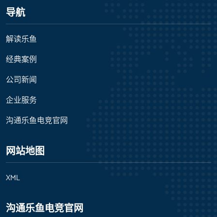
导航
解读乐鱼
经典案例
公司新闻
企业服务
沟通乐鱼电竞官网
网站地图
XML
沟通乐鱼电竞官网