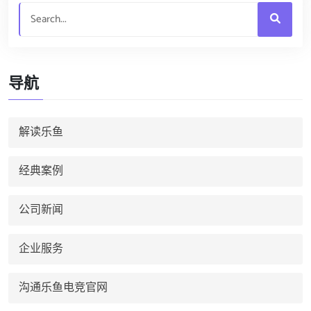
导航
解读乐鱼
经典案例
公司新闻
企业服务
沟通乐鱼电竞官网