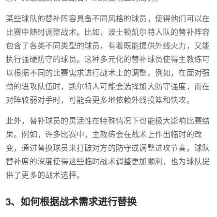
某些球队的替补阵容具备不同风格的球员，使得他们可以在
比赛中随时调整战术。比如，波士顿凯尔特人队的替补阵容
包含了各类不同类型的球员，有着既能提供外线火力，又能
执行强硬防守的球员。这种多元化的替补球员使得主教练可
以根据不同的比赛需求进行战术上的调整。例如，在面对强
劲的进攻队伍时，凯尔特人可能会选择加大防守强度，而在
对阵较弱对手时，可能会更多地依赖外线投篮和快攻。
此外，替补球员的灵活性在特殊情况下也能极大影响比赛结
果。例如，许多比赛中，主教练会在战术上作出临时的改
变，通过替换球员来打破对方的防守或调整进攻节奏。球队
替补席的深度使得这些临时战术调整更加顺利，也为球队提
供了更多的战术选择。
3、如何根据战术需求进行替换