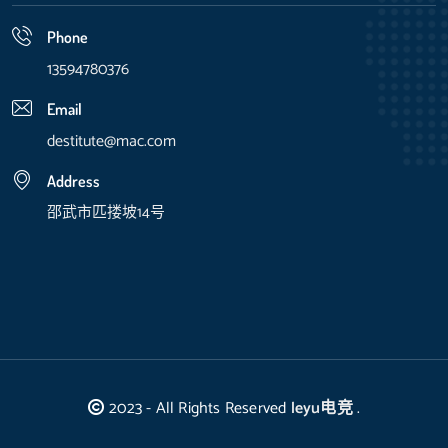
Phone
13594780376
Email
destitute@mac.com
Address
邵武市匹搂坡14号
2023 - All Rights Reserved
leyu电竞
.