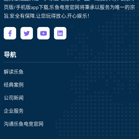
页版/手机版app下载,乐鱼电竞官网将秉承以服务为唯一的宗
旨,安全有保障,让您玩得放心,开心娱乐！
导航
解读乐鱼
经典案例
公司新闻
企业服务
沟通乐鱼电竞官网