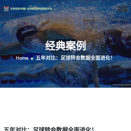
经典案例
Home
五年对比：足球转会数据全面进化！
五年对比：足球转会数据全面进化！