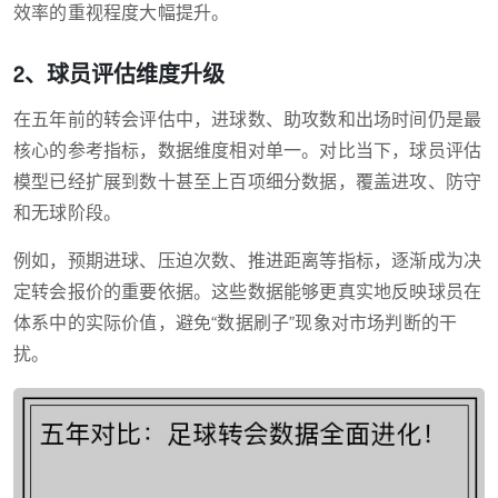
效率的重视程度大幅提升。
2、球员评估维度升级
在五年前的转会评估中，进球数、助攻数和出场时间仍是最
核心的参考指标，数据维度相对单一。对比当下，球员评估
模型已经扩展到数十甚至上百项细分数据，覆盖进攻、防守
和无球阶段。
例如，预期进球、压迫次数、推进距离等指标，逐渐成为决
定转会报价的重要依据。这些数据能够更真实地反映球员在
体系中的实际价值，避免“数据刷子”现象对市场判断的干
扰。