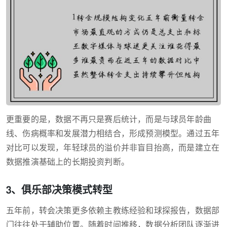
更重要的是，数据不再只是赛后统计，而是与球员年龄曲
线、伤病概率和发展潜力相结合，形成预测模型。通过五年
对比可以发现，年轻球员的溢价并非盲目抬高，而是建立在
数据推演基础上的长期投资判断。
3、俱乐部决策模式转型
五年前，转会决策更多依赖主教练经验和球探报告，数据部
门往往处于辅助位置。随着时间推移，数据分析团队逐渐进