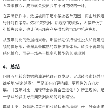
入决策核心，成为转会委员会中不可或缺的一环。
在实际操作中，数据被用于缩小候选名单范围，再由球探进
行针对性考察。这种“先数据、后观察”的流程，大幅降低了
引援失败率，也让俱乐部在竞争激烈的市场中抢占先机。
从五年对比的数据结果看，那些长期保持理性投入和稳定成
绩的俱乐部，普遍具备成熟的数据决策体系。转会不再是情
绪化博弈，而是一场基于概率和模型的长期规划。
4、总结
回顾五年转会数据的演进轨迹可以发现，足球转会市场并非
简单地“越来越贵”，而是正在向更精细、更理性的方向发
展。《五年对比：足球转会数据全面进化！》所呈现的，是
一条从经验主导走向数据驱动的清晰路径。
展望未来，随着数据采集和分析技术的持续进步，转会市场