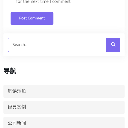
for the next time I comment.
导航
解读乐鱼
经典案例
公司新闻