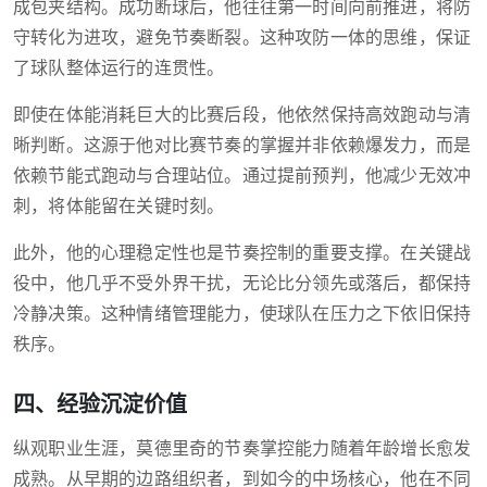
成包夹结构。成功断球后，他往往第一时间向前推进，将防
守转化为进攻，避免节奏断裂。这种攻防一体的思维，保证
了球队整体运行的连贯性。
即使在体能消耗巨大的比赛后段，他依然保持高效跑动与清
晰判断。这源于他对比赛节奏的掌握并非依赖爆发力，而是
依赖节能式跑动与合理站位。通过提前预判，他减少无效冲
刺，将体能留在关键时刻。
此外，他的心理稳定性也是节奏控制的重要支撑。在关键战
役中，他几乎不受外界干扰，无论比分领先或落后，都保持
冷静决策。这种情绪管理能力，使球队在压力之下依旧保持
秩序。
四、经验沉淀价值
纵观职业生涯，莫德里奇的节奏掌控能力随着年龄增长愈发
成熟。从早期的边路组织者，到如今的中场核心，他在不同