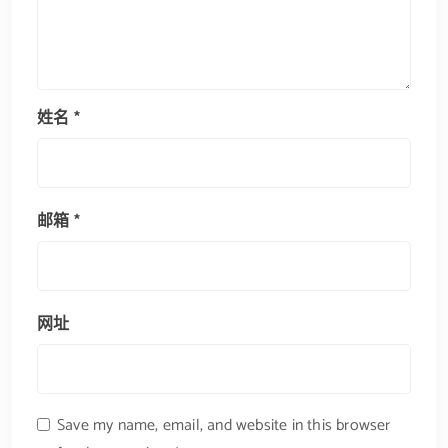
姓名
*
邮箱
*
网址
Save my name, email, and website in this browser